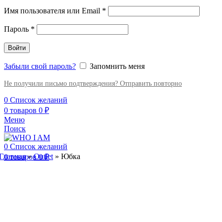
Имя пользователя или Email
*
Пароль
*
Войти
Забыли свой пароль?
Запомнить меня
Не получили письмо подтверждения? Отправить повторно
0
Список желаний
0
товаров
0
₽
Меню
Поиск
0
Список желаний
Главная
»
Outlet
»
Юбка
0
товаров
0
₽