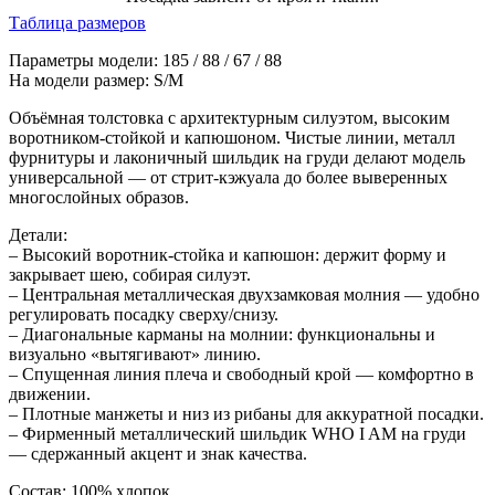
Таблица размеров
Параметры модели: 185 / 88 / 67 / 88
На модели размер: S/M
Объёмная толстовка с архитектурным силуэтом, высоким
воротником-стойкой и капюшоном. Чистые линии, металл
фурнитуры и лаконичный шильдик на груди делают модель
универсальной — от стрит-кэжуала до более выверенных
многослойных образов.
Детали:
– Высокий воротник-стойка и капюшон: держит форму и
закрывает шею, собирая силуэт.
– Центральная металлическая двухзамковая молния — удобно
регулировать посадку сверху/снизу.
– Диагональные карманы на молнии: функциональны и
визуально «вытягивают» линию.
– Спущенная линия плеча и свободный крой — комфортно в
движении.
– Плотные манжеты и низ из рибаны для аккуратной посадки.
– Фирменный металлический шильдик WHO I AM на груди
— сдержанный акцент и знак качества.
Состав: 100% хлопок