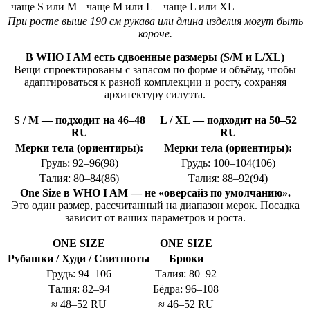
чаще S или M
чаще M или L
чаще L или XL
При росте выше 190 см рукава или длина изделия могут быть
короче.
В WHO I AM есть сдвоенные размеры (S/M и L/XL)
Вещи спроектированы с запасом по форме и объёму, чтобы
адаптироваться к разной комплекции и росту, сохраняя
архитектуру силуэта.
S / M — подходит на 46–48
L / XL — подходит на 50–52
RU
RU
Мерки тела (ориентиры):
Мерки тела (ориентиры):
Грудь: 92–96(98)
Грудь: 100–104(106)
Талия: 80–84(86)
Талия: 88–92(94)
One Size в WHO I AM — не «оверсайз по умолчанию».
Это один размер, рассчитанный на диапазон мерок. Посадка
зависит от ваших параметров и роста.
ONE SIZE
ONE SIZE
Рубашки / Худи / Свитшоты
Брюки
Грудь: 94–106
Талия: 80–92
Талия: 82–94
Бёдра: 96–108
≈ 48–52 RU
≈ 46–52 RU