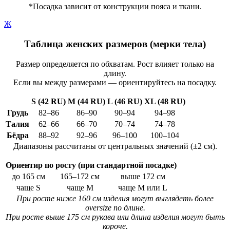
*Посадка зависит от конструкции пояса и ткани.
Ж
Таблица женских размеров (мерки тела)
Размер определяется по обхватам. Рост влияет только на
длину.
Если вы между размерами — ориентируйтесь на посадку.
S (42 RU)
M (44 RU)
L (46 RU)
XL (48 RU)
Грудь
82–86
86–90
90–94
94–98
Талия
62–66
66–70
70–74
74–78
Бёдра
88–92
92–96
96–100
100–104
Диапазоны рассчитаны от центральных значений (±2 см).
Ориентир по росту (при стандартной посадке)
до 165 см
165–172 см
выше 172 см
чаще S
чаще M
чаще M или L
При росте ниже 160 см изделия могут выглядеть более
oversize по длине.
При росте выше 175 см рукава или длина изделия могут быть
короче.