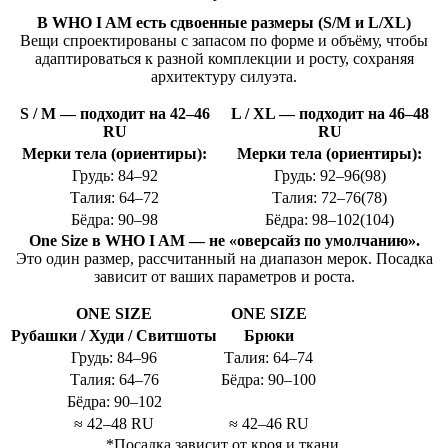
В WHO I AM есть сдвоенные размеры (S/M и L/XL)
Вещи спроектированы с запасом по форме и объёму, чтобы
адаптироваться к разной комплекции и росту, сохраняя
архитектуру силуэта.
S / M — подходит на 42–46
L / XL — подходит на 46–48
RU
RU
Мерки тела (ориентиры):
Мерки тела (ориентиры):
Грудь: 84–92
Грудь: 92–96(98)
Талия: 64–72
Талия: 72–76(78)
Бёдра: 90–98
Бёдра: 98–102(104)
One Size в WHO I AM — не «оверсайз по умолчанию».
Это один размер, рассчитанный на диапазон мерок. Посадка
зависит от ваших параметров и роста.
ONE SIZE
ONE SIZE
Рубашки / Худи / Свитшоты
Брюки
Грудь: 84–96
Талия: 64–74
Талия: 64–76
Бёдра: 90–100
Бёдра: 90–102
≈ 42–48 RU
≈ 42–46 RU
*Посадка зависит от кроя и ткани.