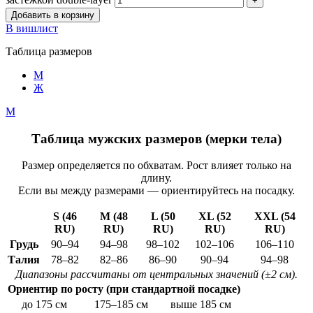
Добавить в корзину
В вишлист
Таблица размеров
М
Ж
М
Таблица мужских размеров (мерки тела)
Размер определяется по обхватам. Рост влияет только на
длину.
Если вы между размерами — ориентируйтесь на посадку.
S (46
M (48
L (50
XL (52
XXL (54
RU)
RU)
RU)
RU)
RU)
Грудь
90–94
94–98
98–102
102–106
106–110
Талия
78–82
82–86
86–90
90–94
94–98
Диапазоны рассчитаны от центральных значений (±2 см).
Ориентир по росту (при стандартной посадке)
до 175 см
175–185 см
выше 185 см