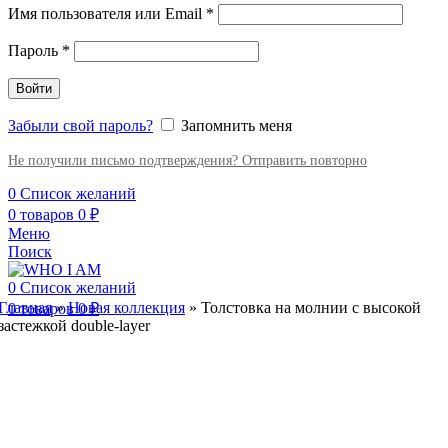
Имя пользователя или Email
*
Пароль
*
Войти
Забыли свой пароль?
Запомнить меня
Не получили письмо подтверждения? Отправить повторно
0
Список желаний
0
товаров
0
₽
Меню
Поиск
0
Список желаний
Главная
»
Новая коллекция
»
Толстовка на молнии с высокой
0
товаров
0
₽
застежкой double-layer