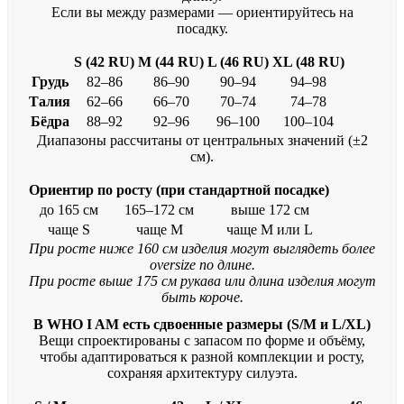
Если вы между размерами — ориентируйтесь на
посадку.
S (42 RU)
M (44 RU)
L (46 RU)
XL (48 RU)
Грудь
82–86
86–90
90–94
94–98
Талия
62–66
66–70
70–74
74–78
Бёдра
88–92
92–96
96–100
100–104
Диапазоны рассчитаны от центральных значений (±2
см).
Ориентир по росту (при стандартной посадке)
до 165 см
165–172 см
выше 172 см
чаще S
чаще M
чаще M или L
При росте ниже 160 см изделия могут выглядеть более
oversize по длине.
При росте выше 175 см рукава или длина изделия могут
быть короче.
В WHO I AM есть сдвоенные размеры (S/M и L/XL)
Вещи спроектированы с запасом по форме и объёму,
чтобы адаптироваться к разной комплекции и росту,
сохраняя архитектуру силуэта.