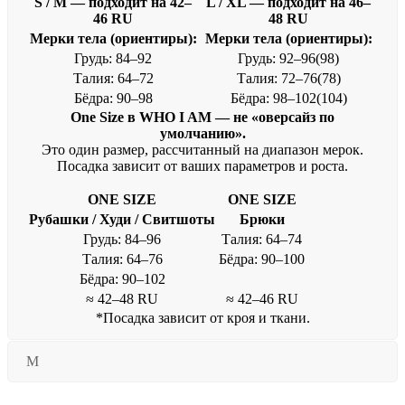
S / M — подходит на 42–
L / XL — подходит на 46–
46 RU
48 RU
Мерки тела (ориентиры):
Мерки тела (ориентиры):
Грудь: 84–92
Грудь: 92–96(98)
Талия: 64–72
Талия: 72–76(78)
Бёдра: 90–98
Бёдра: 98–102(104)
One Size в WHO I AM — не «оверсайз по
умолчанию».
Это один размер, рассчитанный на диапазон мерок.
Посадка зависит от ваших параметров и роста.
ONE SIZE
ONE SIZE
Рубашки / Худи / Свитшоты
Брюки
Грудь: 84–96
Талия: 64–74
Талия: 64–76
Бёдра: 90–100
Бёдра: 90–102
≈ 42–48 RU
≈ 42–46 RU
*Посадка зависит от кроя и ткани.
М